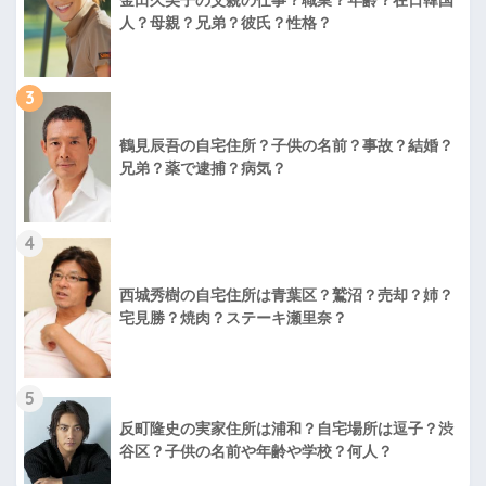
人？母親？兄弟？彼氏？性格？
3
鶴見辰吾の自宅住所？子供の名前？事故？結婚？
兄弟？薬で逮捕？病気？
4
西城秀樹の自宅住所は青葉区？鷲沼？売却？姉？
宅見勝？焼肉？ステーキ瀬里奈？
5
反町隆史の実家住所は浦和？自宅場所は逗子？渋
谷区？子供の名前や年齢や学校？何人？