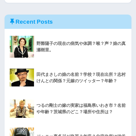
Recent Posts
野際陽子の現在の病気や体調？喉？声？娘の真
瀬樹里。
田代まさしの娘の名前？学校？現在出所？志村
けんとの関係？元嫁のツイッター？年齢？
つるの剛士の嫁の実家は福島県いわき市？名前
や年齢？茨城県のどこ？場所や住所は？