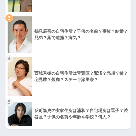
3
鶴見辰吾の自宅住所？子供の名前？事故？結婚？
兄弟？薬で逮捕？病気？
4
西城秀樹の自宅住所は青葉区？鷲沼？売却？姉？
宅見勝？焼肉？ステーキ瀬里奈？
5
反町隆史の実家住所は浦和？自宅場所は逗子？渋
谷区？子供の名前や年齢や学校？何人？