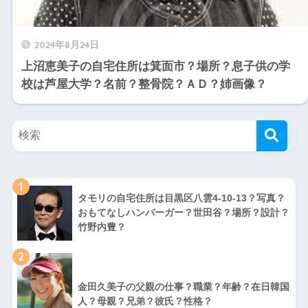
2024年8月24日
上沼恵美子の自宅住所は箕面市？場所？息子供の学
校は芦屋大学？名前？整骨院？ＡＤ？姉画像？
1
タモリの自宅住所は目黒区八雲4-10-13？写真？
おもてなしハンバーガー？世田谷？場所？設計？
竹野内豊？
2
金田久美子の父親の仕事？職業？年齢？在日韓国
人？母親？兄弟？彼氏？性格？