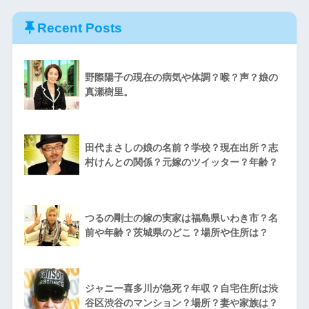
Recent Posts
野際陽子の現在の病気や体調？喉？声？娘の
真瀬樹里。
田代まさしの娘の名前？学校？現在出所？志
村けんとの関係？元嫁のツイッター？年齢？
つるの剛士の嫁の実家は福島県いわき市？名
前や年齢？茨城県のどこ？場所や住所は？
ジャニー喜多川が急死？年収？自宅住所は渋
谷区渋谷のマンション？場所？妻や家族は？