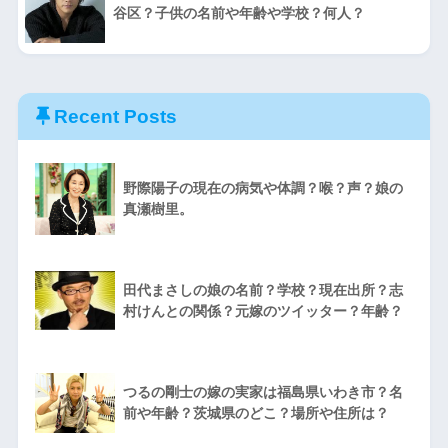
谷区？子供の名前や年齢や学校？何人？
Recent Posts
野際陽子の現在の病気や体調？喉？声？娘の
真瀬樹里。
田代まさしの娘の名前？学校？現在出所？志
村けんとの関係？元嫁のツイッター？年齢？
つるの剛士の嫁の実家は福島県いわき市？名
前や年齢？茨城県のどこ？場所や住所は？