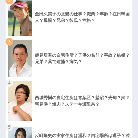
2
金田久美子の父親の仕事？職業？年齢？在日韓国
人？母親？兄弟？彼氏？性格？
3
鶴見辰吾の自宅住所？子供の名前？事故？結婚？
兄弟？薬で逮捕？病気？
4
西城秀樹の自宅住所は青葉区？鷲沼？売却？姉？
宅見勝？焼肉？ステーキ瀬里奈？
5
反町隆史の実家住所は浦和？自宅場所は逗子？渋