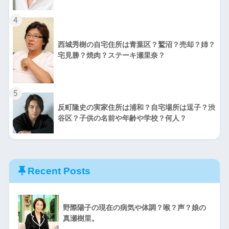
4
西城秀樹の自宅住所は青葉区？鷲沼？売却？姉？
宅見勝？焼肉？ステーキ瀬里奈？
5
反町隆史の実家住所は浦和？自宅場所は逗子？渋
谷区？子供の名前や年齢や学校？何人？
Recent Posts
野際陽子の現在の病気や体調？喉？声？娘の
真瀬樹里。