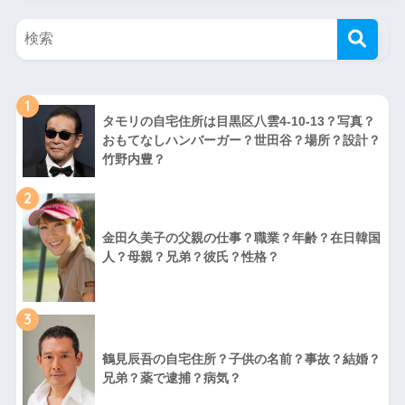
1
タモリの自宅住所は目黒区八雲4-10-13？写真？
おもてなしハンバーガー？世田谷？場所？設計？
竹野内豊？
2
金田久美子の父親の仕事？職業？年齢？在日韓国
人？母親？兄弟？彼氏？性格？
3
鶴見辰吾の自宅住所？子供の名前？事故？結婚？
兄弟？薬で逮捕？病気？