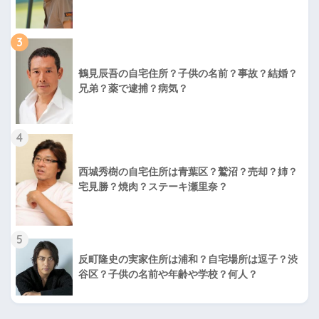
3
鶴見辰吾の自宅住所？子供の名前？事故？結婚？
兄弟？薬で逮捕？病気？
4
西城秀樹の自宅住所は青葉区？鷲沼？売却？姉？
宅見勝？焼肉？ステーキ瀬里奈？
5
反町隆史の実家住所は浦和？自宅場所は逗子？渋
谷区？子供の名前や年齢や学校？何人？