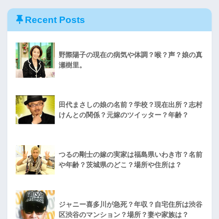
Recent Posts
野際陽子の現在の病気や体調？喉？声？娘の真
瀬樹里。
田代まさしの娘の名前？学校？現在出所？志村
けんとの関係？元嫁のツイッター？年齢？
つるの剛士の嫁の実家は福島県いわき市？名前
や年齢？茨城県のどこ？場所や住所は？
ジャニー喜多川が急死？年収？自宅住所は渋谷
区渋谷のマンション？場所？妻や家族は？