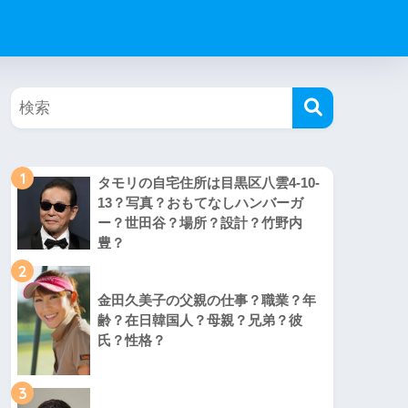
1
タモリの自宅住所は目黒区八雲4-10-
13？写真？おもてなしハンバーガ
ー？世田谷？場所？設計？竹野内
豊？
2
金田久美子の父親の仕事？職業？年
齢？在日韓国人？母親？兄弟？彼
氏？性格？
3