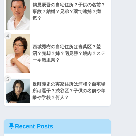
鶴見辰吾の自宅住所？子供の名前？
事故？結婚？兄弟？薬で逮捕？病
気？
4
西城秀樹の自宅住所は青葉区？鷲
沼？売却？姉？宅見勝？焼肉？ステ
ーキ瀬里奈？
5
反町隆史の実家住所は浦和？自宅場
所は逗子？渋谷区？子供の名前や年
齢や学校？何人？
Recent Posts