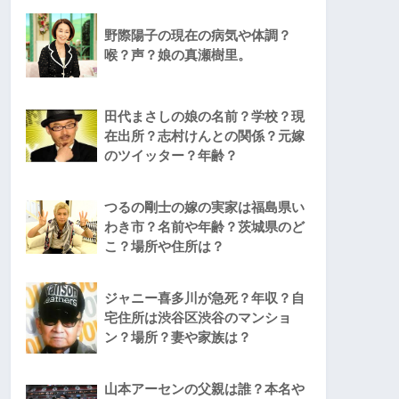
野際陽子の現在の病気や体調？
喉？声？娘の真瀬樹里。
田代まさしの娘の名前？学校？現
在出所？志村けんとの関係？元嫁
のツイッター？年齢？
つるの剛士の嫁の実家は福島県い
わき市？名前や年齢？茨城県のど
こ？場所や住所は？
ジャニー喜多川が急死？年収？自
宅住所は渋谷区渋谷のマンショ
ン？場所？妻や家族は？
山本アーセンの父親は誰？本名や