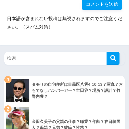
日本語が含まれない投稿は無視されますのでご注意くだ
さい。（スパム対策）
1
タモリの自宅住所は目黒区八雲4-10-13？写真？お
もてなしハンバーガー？世田谷？場所？設計？竹
野内豊？
2
金田久美子の父親の仕事？職業？年齢？在日韓国
人？母親？兄弟？彼氏？性格？