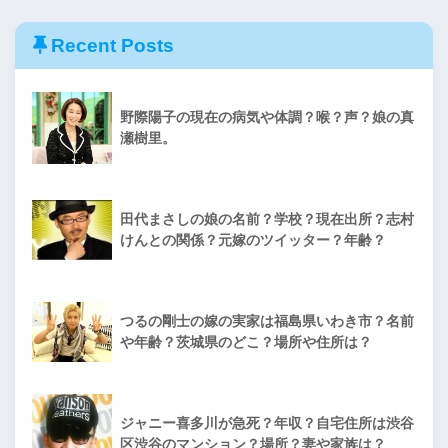
Recent Posts
野際陽子の現在の病気や体調？喉？声？娘の真
瀬樹里。
田代まさしの娘の名前？学校？現在出所？志村
けんとの関係？元嫁のツイッター？年齢？
つるの剛士の嫁の実家は福島県いわき市？名前
や年齢？茨城県のどこ？場所や住所は？
ジャニー喜多川が急死？年収？自宅住所は渋谷
区渋谷のマンション？場所？妻や家族は？