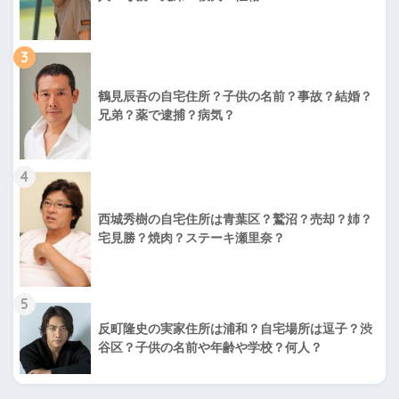
3
鶴見辰吾の自宅住所？子供の名前？事故？結婚？
兄弟？薬で逮捕？病気？
4
西城秀樹の自宅住所は青葉区？鷲沼？売却？姉？
宅見勝？焼肉？ステーキ瀬里奈？
5
反町隆史の実家住所は浦和？自宅場所は逗子？渋
谷区？子供の名前や年齢や学校？何人？