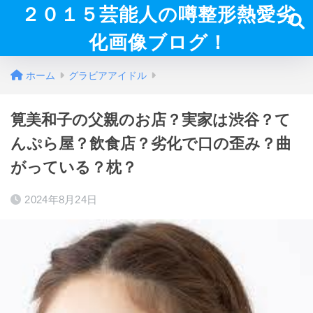
２０１５芸能人の噂整形熱愛劣
化画像ブログ！
ホーム
グラビアアイドル
筧美和子の父親のお店？実家は渋谷？て
んぷら屋？飲食店？劣化で口の歪み？曲
がっている？枕？
2024年8月24日