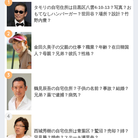
1
タモリの自宅住所は目黒区八雲4-10-13？写真？お
もてなしハンバーガー？世田谷？場所？設計？竹
野内豊？
2
金田久美子の父親の仕事？職業？年齢？在日韓国
人？母親？兄弟？彼氏？性格？
3
鶴見辰吾の自宅住所？子供の名前？事故？結婚？
兄弟？薬で逮捕？病気？
4
西城秀樹の自宅住所は青葉区？鷲沼？売却？姉？
宅見勝？焼肉？ステーキ瀬里奈？