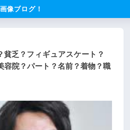
化画像ブログ！
？貧乏？フィギュアスケート？
美容院？パート？名前？着物？職