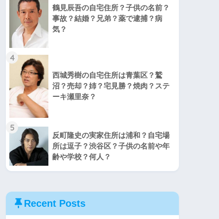
鶴見辰吾の自宅住所？子供の名前？
事故？結婚？兄弟？薬で逮捕？病
気？
4
西城秀樹の自宅住所は青葉区？鷲
沼？売却？姉？宅見勝？焼肉？ステ
ーキ瀬里奈？
5
反町隆史の実家住所は浦和？自宅場
所は逗子？渋谷区？子供の名前や年
齢や学校？何人？
Recent Posts