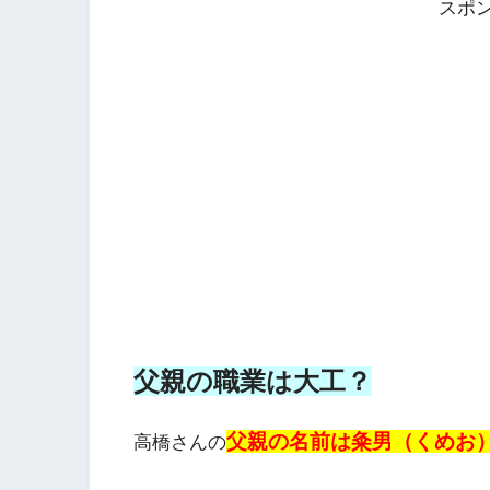
スポ
父親の職業は大工？
父親の名前は粂男（くめお
高橋さんの