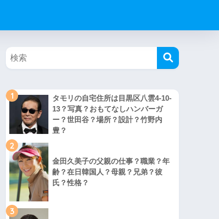
1
タモリの自宅住所は目黒区八雲4-10-
13？写真？おもてなしハンバーガ
ー？世田谷？場所？設計？竹野内
豊？
2
金田久美子の父親の仕事？職業？年
齢？在日韓国人？母親？兄弟？彼
氏？性格？
3