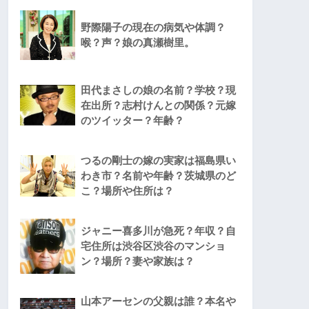
野際陽子の現在の病気や体調？
喉？声？娘の真瀬樹里。
田代まさしの娘の名前？学校？現
在出所？志村けんとの関係？元嫁
のツイッター？年齢？
つるの剛士の嫁の実家は福島県い
わき市？名前や年齢？茨城県のど
こ？場所や住所は？
ジャニー喜多川が急死？年収？自
宅住所は渋谷区渋谷のマンショ
ン？場所？妻や家族は？
山本アーセンの父親は誰？本名や