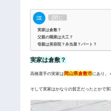
目次
[
閉じ
る
]
実家は倉敷？
父親の職業は大工？
母親は美容院？弁当屋？パート？
実家は倉敷？
岡山県倉敷市
高橋選手の実家は
にあり、
そして実家はかなりの貧乏だったとかで実