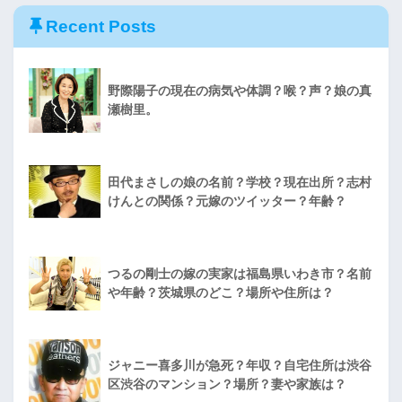
Recent Posts
野際陽子の現在の病気や体調？喉？声？娘の真
瀬樹里。
田代まさしの娘の名前？学校？現在出所？志村
けんとの関係？元嫁のツイッター？年齢？
つるの剛士の嫁の実家は福島県いわき市？名前
や年齢？茨城県のどこ？場所や住所は？
ジャニー喜多川が急死？年収？自宅住所は渋谷
区渋谷のマンション？場所？妻や家族は？