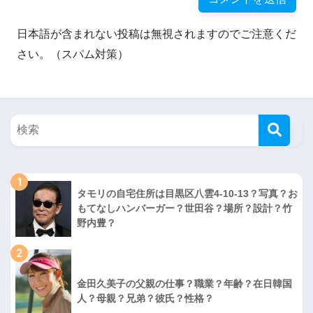
日本語が含まれない投稿は無視されますのでご注意くだ
さい。（スパム対策）
1
タモリの自宅住所は目黒区八雲4-10-13？写真？お
もてなしハンバーガー？世田谷？場所？設計？竹
野内豊？
2
金田久美子の父親の仕事？職業？年齢？在日韓国
人？母親？兄弟？彼氏？性格？