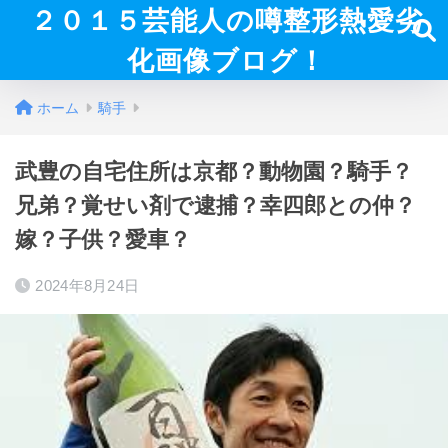
２０１５芸能人の噂整形熱愛劣
化画像ブログ！
ホーム
騎手
武豊の自宅住所は京都？動物園？騎手？
兄弟？覚せい剤で逮捕？幸四郎との仲？
嫁？子供？愛車？
2024年8月24日