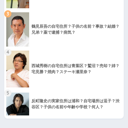
3
鶴見辰吾の自宅住所？子供の名前？事故？結婚？
兄弟？薬で逮捕？病気？
4
西城秀樹の自宅住所は青葉区？鷲沼？売却？姉？
宅見勝？焼肉？ステーキ瀬里奈？
5
反町隆史の実家住所は浦和？自宅場所は逗子？渋
谷区？子供の名前や年齢や学校？何人？