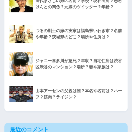
田代まさしの娘の名前？学校？現在出所？志村
けんとの関係？元嫁のツイッター？年齢？
つるの剛士の嫁の実家は福島県いわき市？名前
や年齢？茨城県のどこ？場所や住所は？
ジャニー喜多川が急死？年収？自宅住所は渋谷
区渋谷のマンション？場所？妻や家族は？
山本アーセンの父親は誰？本名や名前は？ハー
フ？筋肉？ライジン？
最近のコメント