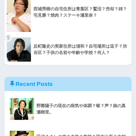
西城秀樹の自宅住所は青葉区？鷲沼？売却？姉？
宅見勝？焼肉？ステーキ瀬里奈？
5
反町隆史の実家住所は浦和？自宅場所は逗子？渋
谷区？子供の名前や年齢や学校？何人？
Recent Posts
野際陽子の現在の病気や体調？喉？声？娘の真
瀬樹里。