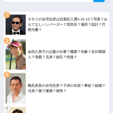
1
タモリの自宅住所は目黒区八雲4-10-13？写真？お
もてなしハンバーガー？世田谷？場所？設計？竹
野内豊？
2
金田久美子の父親の仕事？職業？年齢？在日韓国
人？母親？兄弟？彼氏？性格？
3
鶴見辰吾の自宅住所？子供の名前？事故？結婚？
兄弟？薬で逮捕？病気？
4