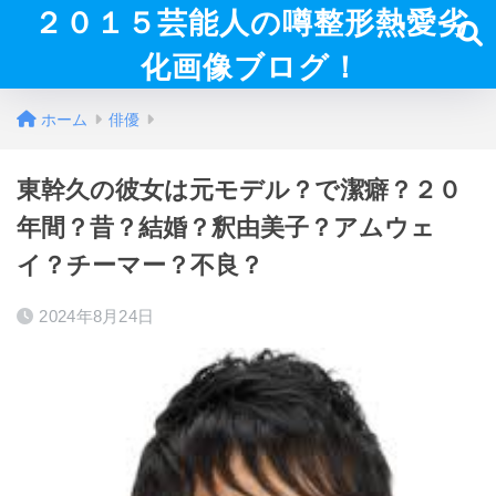
２０１５芸能人の噂整形熱愛劣
化画像ブログ！
ホーム
俳優
東幹久の彼女は元モデル？で潔癖？２０
年間？昔？結婚？釈由美子？アムウェ
イ？チーマー？不良？
2024年8月24日