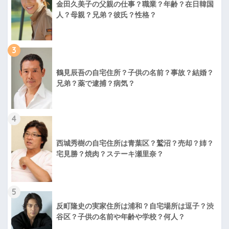
金田久美子の父親の仕事？職業？年齢？在日韓国
人？母親？兄弟？彼氏？性格？
3
鶴見辰吾の自宅住所？子供の名前？事故？結婚？
兄弟？薬で逮捕？病気？
4
西城秀樹の自宅住所は青葉区？鷲沼？売却？姉？
宅見勝？焼肉？ステーキ瀬里奈？
5
反町隆史の実家住所は浦和？自宅場所は逗子？渋
谷区？子供の名前や年齢や学校？何人？