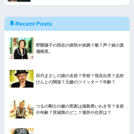
Recent Posts
野際陽子の現在の病気や体調？喉？声？娘の真
瀬樹里。
田代まさしの娘の名前？学校？現在出所？志村
けんとの関係？元嫁のツイッター？年齢？
つるの剛士の嫁の実家は福島県いわき市？名前
や年齢？茨城県のどこ？場所や住所は？