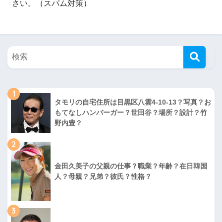
さい。（スパム対策）
1
タモリの自宅住所は目黒区八雲4-10-13？写真？お
もてなしハンバーガー？世田谷？場所？設計？竹
野内豊？
2
金田久美子の父親の仕事？職業？年齢？在日韓国
人？母親？兄弟？彼氏？性格？
3