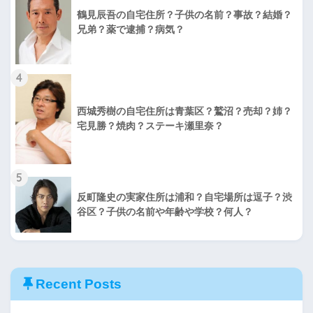
鶴見辰吾の自宅住所？子供の名前？事故？結婚？
兄弟？薬で逮捕？病気？
4
西城秀樹の自宅住所は青葉区？鷲沼？売却？姉？
宅見勝？焼肉？ステーキ瀬里奈？
5
反町隆史の実家住所は浦和？自宅場所は逗子？渋
谷区？子供の名前や年齢や学校？何人？
Recent Posts