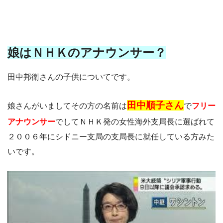
娘はＮＨＫのアナウンサー？
田中邦衛さんの子供についてです。
田中順子さん
娘さんがいましてその方の名前は
で
フリー
アナウンサー
でしてＮＨＫ発の女性海外支局長に選ばれて
２００６年にシドニー支局の支局長に就任している方みた
いです。