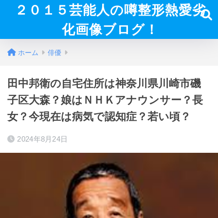
２０１５芸能人の噂整形熱愛劣
化画像ブログ！
ホーム
俳優
田中邦衛の自宅住所は神奈川県川崎市磯
子区大森？娘はＮＨＫアナウンサー？長
女？今現在は病気で認知症？若い頃？
2024年8月24日