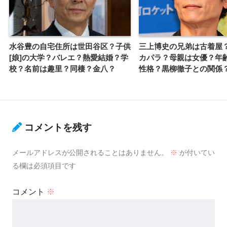
水谷豊の自宅住所は世田谷区？子供
三上博史の兄弟は古着屋
[娘]の大学？バレエ？熱愛結婚？学
カパラ？母親は女優？年
校？名前は趣里？同棲？金八？
性格？黒柳徹子との関係
コメントを残す
メールアドレスが公開されることはありません。
※
が付いてい
る欄は必須項目です
コメント
※