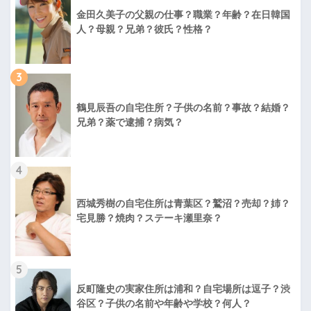
金田久美子の父親の仕事？職業？年齢？在日韓国
人？母親？兄弟？彼氏？性格？
3
鶴見辰吾の自宅住所？子供の名前？事故？結婚？
兄弟？薬で逮捕？病気？
4
西城秀樹の自宅住所は青葉区？鷲沼？売却？姉？
宅見勝？焼肉？ステーキ瀬里奈？
5
反町隆史の実家住所は浦和？自宅場所は逗子？渋
谷区？子供の名前や年齢や学校？何人？