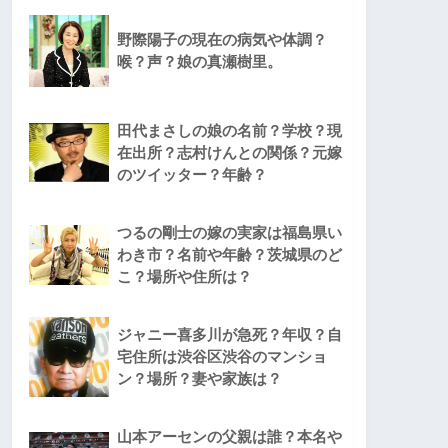
野際陽子の現在の病気や体調？
喉？声？娘の真瀬樹里。
田代まさしの娘の名前？学校？現
在出所？志村けんとの関係？元嫁
のツイッター？年齢？
つるの剛士の嫁の実家は福島県い
わき市？名前や年齢？茨城県のど
こ？場所や住所は？
ジャニー喜多川が急死？年収？自
宅住所は渋谷区渋谷のマンショ
ン？場所？妻や家族は？
山本アーセンの父親は誰？本名や