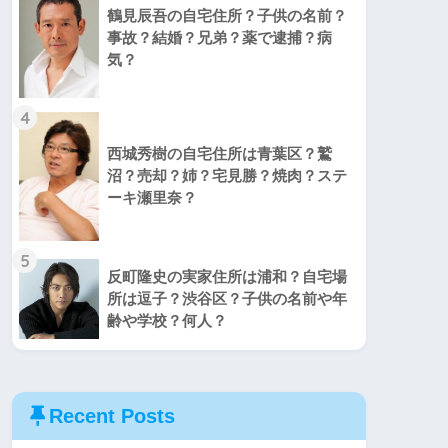
鶴見辰吾の自宅住所？子供の名前？
事故？結婚？兄弟？薬で逮捕？病
気？
4
西城秀樹の自宅住所は青葉区？鷲
沼？売却？姉？宅見勝？焼肉？ステ
ーキ瀬里奈？
5
反町隆史の実家住所は浦和？自宅場
所は逗子？渋谷区？子供の名前や年
齢や学校？何人？
Recent Posts