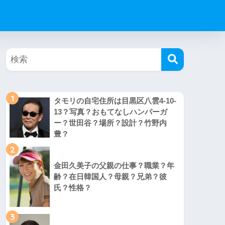
1
タモリの自宅住所は目黒区八雲4-10-
13？写真？おもてなしハンバーガ
ー？世田谷？場所？設計？竹野内
豊？
2
金田久美子の父親の仕事？職業？年
齢？在日韓国人？母親？兄弟？彼
氏？性格？
3