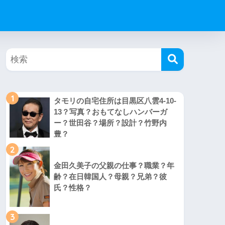
1
タモリの自宅住所は目黒区八雲4-10-
13？写真？おもてなしハンバーガ
ー？世田谷？場所？設計？竹野内
豊？
2
金田久美子の父親の仕事？職業？年
齢？在日韓国人？母親？兄弟？彼
氏？性格？
3