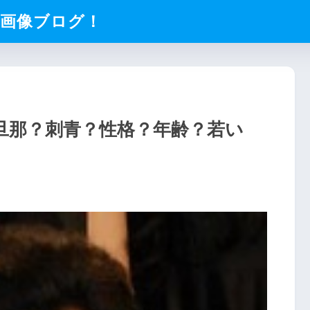
化画像ブログ！
旦那？刺青？性格？年齢？若い