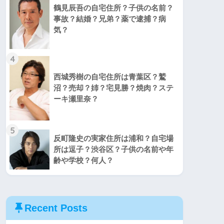
鶴見辰吾の自宅住所？子供の名前？
事故？結婚？兄弟？薬で逮捕？病
気？
4
西城秀樹の自宅住所は青葉区？鷲
沼？売却？姉？宅見勝？焼肉？ステ
ーキ瀬里奈？
5
反町隆史の実家住所は浦和？自宅場
所は逗子？渋谷区？子供の名前や年
齢や学校？何人？
Recent Posts