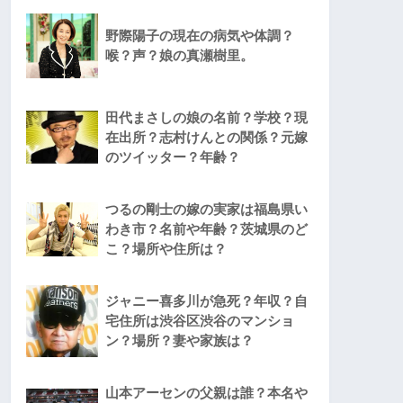
野際陽子の現在の病気や体調？
喉？声？娘の真瀬樹里。
田代まさしの娘の名前？学校？現
在出所？志村けんとの関係？元嫁
のツイッター？年齢？
つるの剛士の嫁の実家は福島県い
わき市？名前や年齢？茨城県のど
こ？場所や住所は？
ジャニー喜多川が急死？年収？自
宅住所は渋谷区渋谷のマンショ
ン？場所？妻や家族は？
山本アーセンの父親は誰？本名や