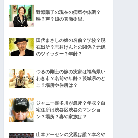
野際陽子の現在の病気や体調？
喉？声？娘の真瀬樹里。
田代まさしの娘の名前？学校？現
在出所？志村けんとの関係？元嫁
のツイッター？年齢？
つるの剛士の嫁の実家は福島県い
わき市？名前や年齢？茨城県のど
こ？場所や住所は？
ジャニー喜多川が急死？年収？自
宅住所は渋谷区渋谷のマンショ
ン？場所？妻や家族は？
山本アーセンの父親は誰？本名や