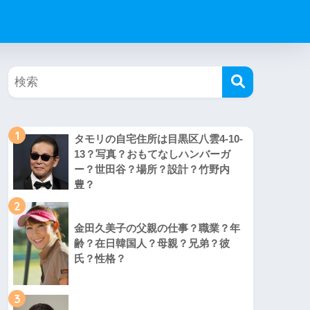
1
タモリの自宅住所は目黒区八雲4-10-
13？写真？おもてなしハンバーガ
ー？世田谷？場所？設計？竹野内
豊？
2
金田久美子の父親の仕事？職業？年
齢？在日韓国人？母親？兄弟？彼
氏？性格？
3