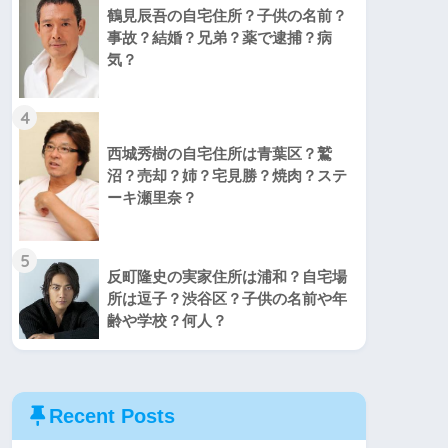
鶴見辰吾の自宅住所？子供の名前？
事故？結婚？兄弟？薬で逮捕？病
気？
4
西城秀樹の自宅住所は青葉区？鷲
沼？売却？姉？宅見勝？焼肉？ステ
ーキ瀬里奈？
5
反町隆史の実家住所は浦和？自宅場
所は逗子？渋谷区？子供の名前や年
齢や学校？何人？
Recent Posts