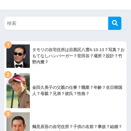
1
タモリの自宅住所は目黒区八雲4-10-13？写真？お
もてなしハンバーガー？世田谷？場所？設計？竹
野内豊？
2
金田久美子の父親の仕事？職業？年齢？在日韓国
人？母親？兄弟？彼氏？性格？
3
鶴見辰吾の自宅住所？子供の名前？事故？結婚？