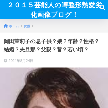
２０１５芸能人の噂整形熱愛劣
化画像ブログ！
ホーム
女優
岡田茉莉子の息子供？娘？年齢？性格？
結婚？夫旦那？父親？昔？若い頃？
2024年8月24日