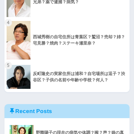
兄弟？薬で逮捕？病気？
4
西城秀樹の自宅住所は青葉区？鷲沼？売却？姉？
宅見勝？焼肉？ステーキ瀬里奈？
5
反町隆史の実家住所は浦和？自宅場所は逗子？渋
谷区？子供の名前や年齢や学校？何人？
Recent Posts
野際陽子の現在の病気や体調？喉？声？娘の真