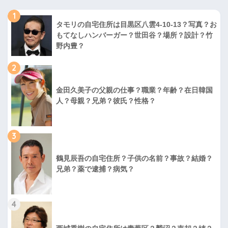
1
タモリの自宅住所は目黒区八雲4-10-13？写真？お
もてなしハンバーガー？世田谷？場所？設計？竹
野内豊？
2
金田久美子の父親の仕事？職業？年齢？在日韓国
人？母親？兄弟？彼氏？性格？
3
鶴見辰吾の自宅住所？子供の名前？事故？結婚？
兄弟？薬で逮捕？病気？
4