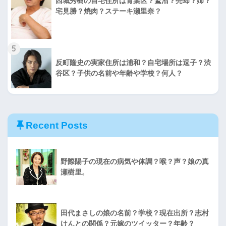
西城秀樹の自宅住所は青葉区？鷲沼？売却？姉？
宅見勝？焼肉？ステーキ瀬里奈？
5
反町隆史の実家住所は浦和？自宅場所は逗子？渋
谷区？子供の名前や年齢や学校？何人？
Recent Posts
野際陽子の現在の病気や体調？喉？声？娘の真
瀬樹里。
田代まさしの娘の名前？学校？現在出所？志村
けんとの関係？元嫁のツイッター？年齢？