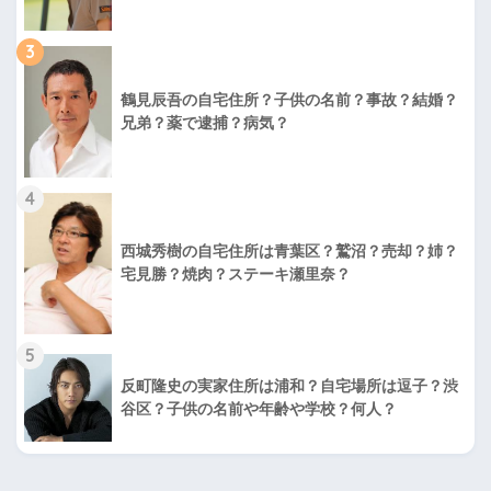
3
鶴見辰吾の自宅住所？子供の名前？事故？結婚？
兄弟？薬で逮捕？病気？
4
西城秀樹の自宅住所は青葉区？鷲沼？売却？姉？
宅見勝？焼肉？ステーキ瀬里奈？
5
反町隆史の実家住所は浦和？自宅場所は逗子？渋
谷区？子供の名前や年齢や学校？何人？