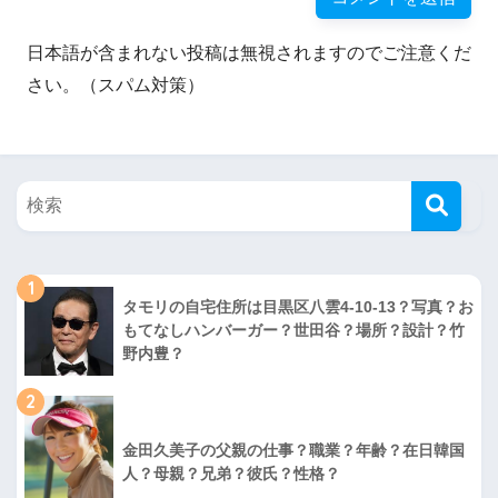
日本語が含まれない投稿は無視されますのでご注意くだ
さい。（スパム対策）
1
タモリの自宅住所は目黒区八雲4-10-13？写真？お
もてなしハンバーガー？世田谷？場所？設計？竹
野内豊？
2
金田久美子の父親の仕事？職業？年齢？在日韓国
人？母親？兄弟？彼氏？性格？