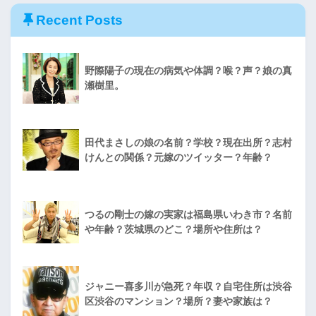
Recent Posts
野際陽子の現在の病気や体調？喉？声？娘の真
瀬樹里。
田代まさしの娘の名前？学校？現在出所？志村
けんとの関係？元嫁のツイッター？年齢？
つるの剛士の嫁の実家は福島県いわき市？名前
や年齢？茨城県のどこ？場所や住所は？
ジャニー喜多川が急死？年収？自宅住所は渋谷
区渋谷のマンション？場所？妻や家族は？