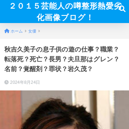
２０１５芸能人の噂整形熱愛劣
化画像ブログ！
ホーム
女優
秋吉久美子の息子供の遊の仕事？職業？
転落死？死亡？長男？夫旦那はグレン？
名前？覚醒剤？罪状？岩久茂？
2024年8月24日