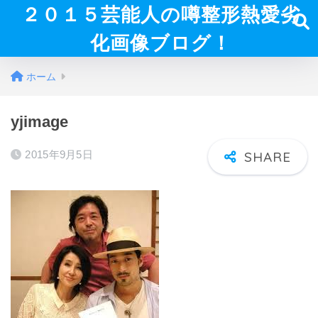
２０１５芸能人の噂整形熱愛劣
化画像ブログ！
ホーム
yjimage
2015年9月5日