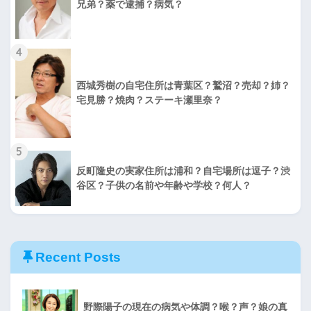
兄弟？薬で逮捕？病気？
4
西城秀樹の自宅住所は青葉区？鷲沼？売却？姉？
宅見勝？焼肉？ステーキ瀬里奈？
5
反町隆史の実家住所は浦和？自宅場所は逗子？渋
谷区？子供の名前や年齢や学校？何人？
Recent Posts
野際陽子の現在の病気や体調？喉？声？娘の真