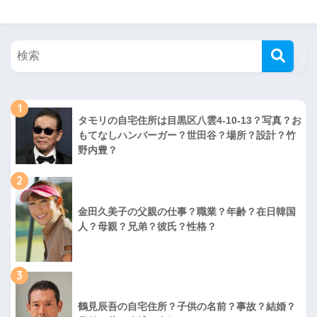
1
タモリの自宅住所は目黒区八雲4-10-13？写真？お
もてなしハンバーガー？世田谷？場所？設計？竹
野内豊？
2
金田久美子の父親の仕事？職業？年齢？在日韓国
人？母親？兄弟？彼氏？性格？
3
鶴見辰吾の自宅住所？子供の名前？事故？結婚？