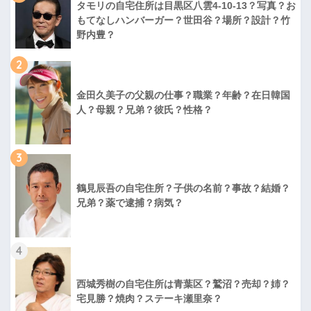
タモリの自宅住所は目黒区八雲4-10-13？写真？お
もてなしハンバーガー？世田谷？場所？設計？竹
野内豊？
2
金田久美子の父親の仕事？職業？年齢？在日韓国
人？母親？兄弟？彼氏？性格？
3
鶴見辰吾の自宅住所？子供の名前？事故？結婚？
兄弟？薬で逮捕？病気？
4
西城秀樹の自宅住所は青葉区？鷲沼？売却？姉？
宅見勝？焼肉？ステーキ瀬里奈？