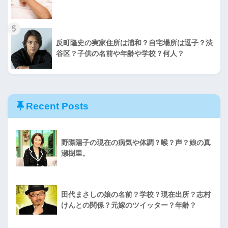
5
反町隆史の実家住所は浦和？自宅場所は逗子？渋
谷区？子供の名前や年齢や学校？何人？
Recent Posts
野際陽子の現在の病気や体調？喉？声？娘の真
瀬樹里。
田代まさしの娘の名前？学校？現在出所？志村
けんとの関係？元嫁のツイッター？年齢？