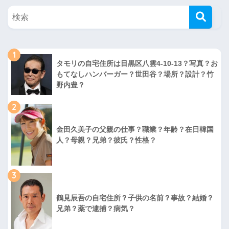
1
タモリの自宅住所は目黒区八雲4-10-13？写真？お
もてなしハンバーガー？世田谷？場所？設計？竹
野内豊？
2
金田久美子の父親の仕事？職業？年齢？在日韓国
人？母親？兄弟？彼氏？性格？
3
鶴見辰吾の自宅住所？子供の名前？事故？結婚？
兄弟？薬で逮捕？病気？