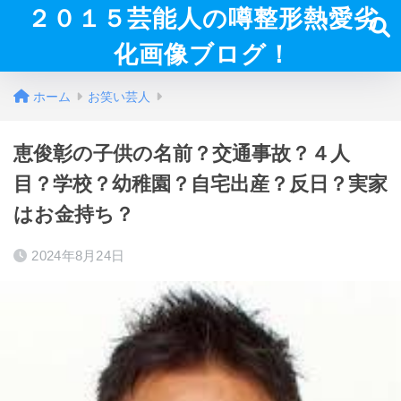
２０１５芸能人の噂整形熱愛劣
化画像ブログ！
ホーム
お笑い芸人
恵俊彰の子供の名前？交通事故？４人
目？学校？幼稚園？自宅出産？反日？実家
はお金持ち？
2024年8月24日