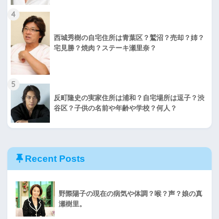
4
西城秀樹の自宅住所は青葉区？鷲沼？売却？姉？
宅見勝？焼肉？ステーキ瀬里奈？
5
反町隆史の実家住所は浦和？自宅場所は逗子？渋
谷区？子供の名前や年齢や学校？何人？
Recent Posts
野際陽子の現在の病気や体調？喉？声？娘の真
瀬樹里。