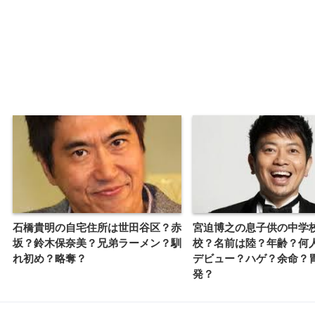
石橋貴明の自宅住所は世田谷区？赤
宮迫博之の息子供の中学
坂？鈴木保奈美？兄弟ラーメン？馴
校？名前は陸？年齢？何
れ初め？略奪？
デビュー？ハゲ？余命？
発？