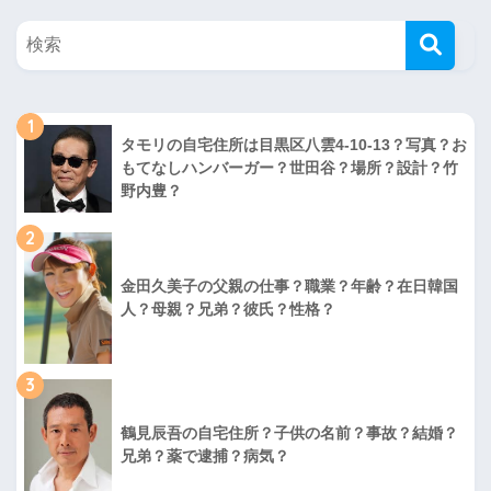
1
タモリの自宅住所は目黒区八雲4-10-13？写真？お
もてなしハンバーガー？世田谷？場所？設計？竹
野内豊？
2
金田久美子の父親の仕事？職業？年齢？在日韓国
人？母親？兄弟？彼氏？性格？
3
鶴見辰吾の自宅住所？子供の名前？事故？結婚？
兄弟？薬で逮捕？病気？