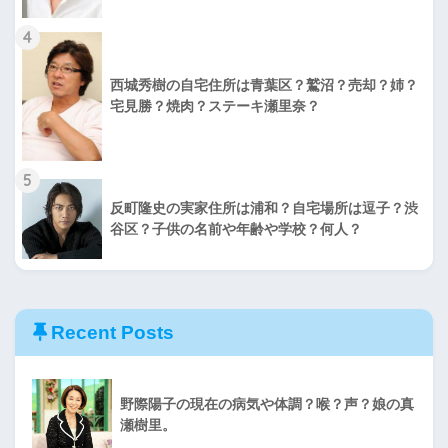
4
西城秀樹の自宅住所は青葉区？鷲沼？売却？姉？
宅見勝？焼肉？ステーキ瀬里奈？
5
反町隆史の実家住所は浦和？自宅場所は逗子？渋
谷区？子供の名前や年齢や学校？何人？
Recent Posts
野際陽子の現在の病気や体調？喉？声？娘の真
瀬樹里。