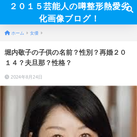
２０１５芸能人の噂整形熱愛劣
化画像ブログ！
ホーム
女優
堀内敬子の子供の名前？性別？再婚２０
１４？夫旦那？性格？
2024年8月24日