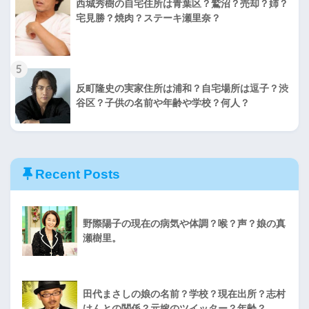
西城秀樹の自宅住所は青葉区？鷲沼？売却？姉？
宅見勝？焼肉？ステーキ瀬里奈？
5
反町隆史の実家住所は浦和？自宅場所は逗子？渋
谷区？子供の名前や年齢や学校？何人？
Recent Posts
野際陽子の現在の病気や体調？喉？声？娘の真
瀬樹里。
田代まさしの娘の名前？学校？現在出所？志村
けんとの関係？元嫁のツイッター？年齢？