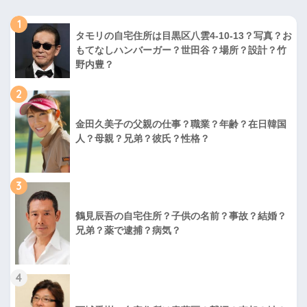
1
タモリの自宅住所は目黒区八雲4-10-13？写真？お
もてなしハンバーガー？世田谷？場所？設計？竹
野内豊？
2
金田久美子の父親の仕事？職業？年齢？在日韓国
人？母親？兄弟？彼氏？性格？
3
鶴見辰吾の自宅住所？子供の名前？事故？結婚？
兄弟？薬で逮捕？病気？
4