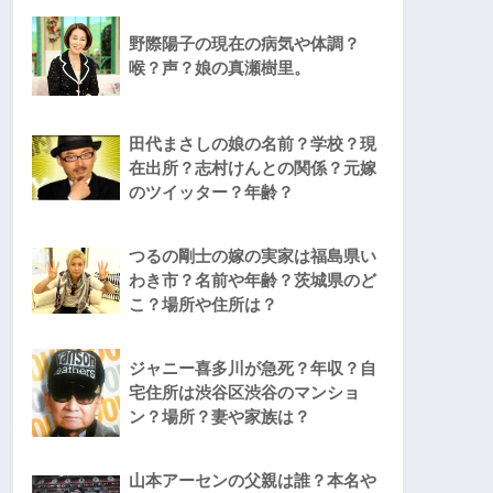
野際陽子の現在の病気や体調？
喉？声？娘の真瀬樹里。
田代まさしの娘の名前？学校？現
在出所？志村けんとの関係？元嫁
のツイッター？年齢？
つるの剛士の嫁の実家は福島県い
わき市？名前や年齢？茨城県のど
こ？場所や住所は？
ジャニー喜多川が急死？年収？自
宅住所は渋谷区渋谷のマンショ
ン？場所？妻や家族は？
山本アーセンの父親は誰？本名や