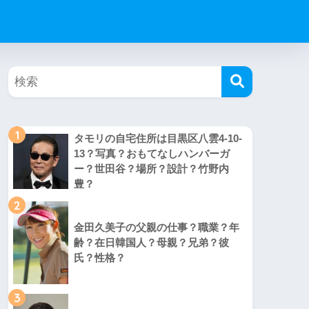
1
タモリの自宅住所は目黒区八雲4-10-
13？写真？おもてなしハンバーガ
ー？世田谷？場所？設計？竹野内
豊？
2
金田久美子の父親の仕事？職業？年
齢？在日韓国人？母親？兄弟？彼
氏？性格？
3