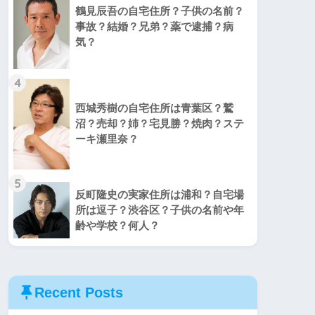
鶴見辰吾の自宅住所？子供の名前？
事故？結婚？兄弟？薬で逮捕？病
気？
4
西城秀樹の自宅住所は青葉区？鷲
沼？売却？姉？宅見勝？焼肉？ステ
ーキ瀬里奈？
5
反町隆史の実家住所は浦和？自宅場
所は逗子？渋谷区？子供の名前や年
齢や学校？何人？
Recent Posts