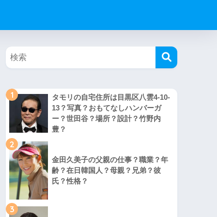
1
タモリの自宅住所は目黒区八雲4-10-
13？写真？おもてなしハンバーガ
ー？世田谷？場所？設計？竹野内
豊？
2
金田久美子の父親の仕事？職業？年
齢？在日韓国人？母親？兄弟？彼
氏？性格？
3