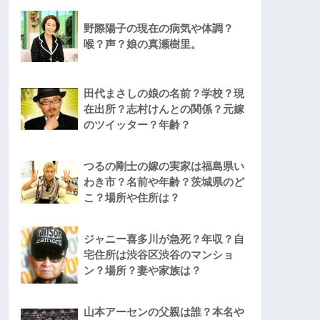
野際陽子の現在の病気や体調？
喉？声？娘の真瀬樹里。
田代まさしの娘の名前？学校？現
在出所？志村けんとの関係？元嫁
のツイッター？年齢？
つるの剛士の嫁の実家は福島県い
わき市？名前や年齢？茨城県のど
こ？場所や住所は？
ジャニー喜多川が急死？年収？自
宅住所は渋谷区渋谷のマンショ
ン？場所？妻や家族は？
山本アーセンの父親は誰？本名や