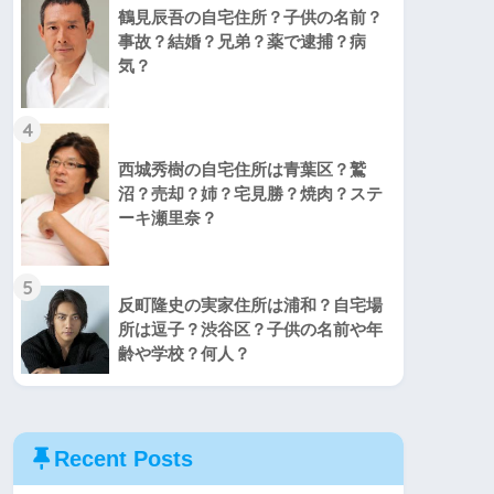
鶴見辰吾の自宅住所？子供の名前？
事故？結婚？兄弟？薬で逮捕？病
気？
4
西城秀樹の自宅住所は青葉区？鷲
沼？売却？姉？宅見勝？焼肉？ステ
ーキ瀬里奈？
5
反町隆史の実家住所は浦和？自宅場
所は逗子？渋谷区？子供の名前や年
齢や学校？何人？
Recent Posts