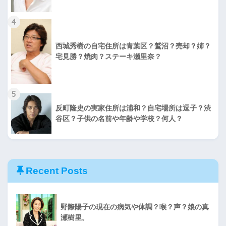
4
西城秀樹の自宅住所は青葉区？鷲沼？売却？姉？
宅見勝？焼肉？ステーキ瀬里奈？
5
反町隆史の実家住所は浦和？自宅場所は逗子？渋
谷区？子供の名前や年齢や学校？何人？
Recent Posts
野際陽子の現在の病気や体調？喉？声？娘の真
瀬樹里。