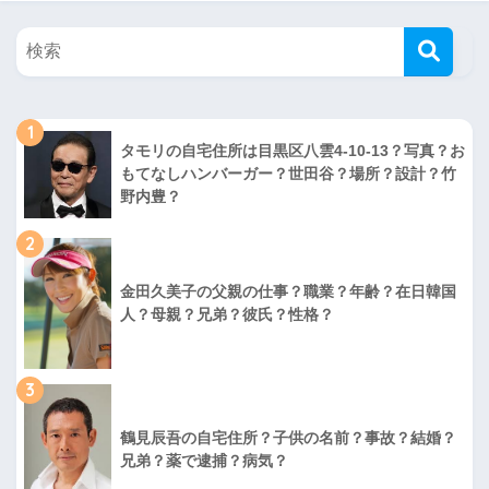
1
タモリの自宅住所は目黒区八雲4-10-13？写真？お
もてなしハンバーガー？世田谷？場所？設計？竹
野内豊？
2
金田久美子の父親の仕事？職業？年齢？在日韓国
人？母親？兄弟？彼氏？性格？
3
鶴見辰吾の自宅住所？子供の名前？事故？結婚？
兄弟？薬で逮捕？病気？