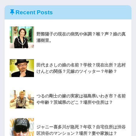
Recent Posts
野際陽子の現在の病気や体調？喉？声？娘の真
瀬樹里。
田代まさしの娘の名前？学校？現在出所？志村
けんとの関係？元嫁のツイッター？年齢？
つるの剛士の嫁の実家は福島県いわき市？名前
や年齢？茨城県のどこ？場所や住所は？
ジャニー喜多川が急死？年収？自宅住所は渋谷
区渋谷のマンション？場所？妻や家族は？