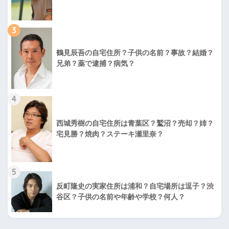
3
鶴見辰吾の自宅住所？子供の名前？事故？結婚？
兄弟？薬で逮捕？病気？
4
西城秀樹の自宅住所は青葉区？鷲沼？売却？姉？
宅見勝？焼肉？ステーキ瀬里奈？
5
反町隆史の実家住所は浦和？自宅場所は逗子？渋
谷区？子供の名前や年齢や学校？何人？