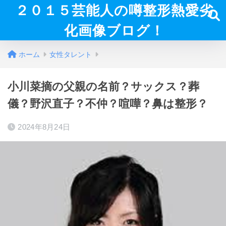
２０１５芸能人の噂整形熱愛劣
化画像ブログ！
ホーム
女性タレント
小川菜摘の父親の名前？サックス？葬
儀？野沢直子？不仲？喧嘩？鼻は整形？
2024年8月24日