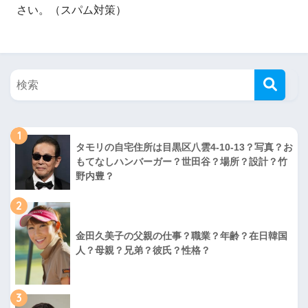
さい。（スパム対策）
1
タモリの自宅住所は目黒区八雲4-10-13？写真？お
もてなしハンバーガー？世田谷？場所？設計？竹
野内豊？
2
金田久美子の父親の仕事？職業？年齢？在日韓国
人？母親？兄弟？彼氏？性格？
3