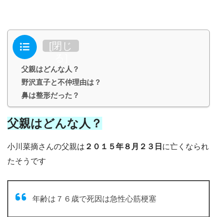
目次
[
閉じ
る
]
父親はどんな人？
野沢直子と不仲理由は？
鼻は整形だった？
父親はどんな人？
小川菜摘さんの父親は
２０１５年８月２３日
に亡くなられ
たそうです
年齢は７６歳で死因は急性心筋梗塞