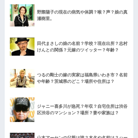
野際陽子の現在の病気や体調？喉？声？娘の真
瀬樹里。
田代まさしの娘の名前？学校？現在出所？志村
けんとの関係？元嫁のツイッター？年齢？
つるの剛士の嫁の実家は福島県いわき市？名前
や年齢？茨城県のどこ？場所や住所は？
ジャニー喜多川が急死？年収？自宅住所は渋谷
区渋谷のマンション？場所？妻や家族は？
山本アーセンの父親は誰？本名や名前は？ハー