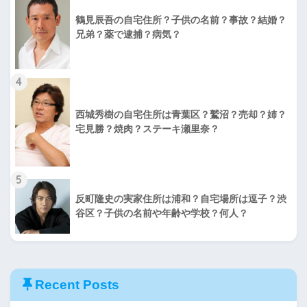
鶴見辰吾の自宅住所？子供の名前？事故？結婚？
兄弟？薬で逮捕？病気？
4
西城秀樹の自宅住所は青葉区？鷲沼？売却？姉？
宅見勝？焼肉？ステーキ瀬里奈？
5
反町隆史の実家住所は浦和？自宅場所は逗子？渋
谷区？子供の名前や年齢や学校？何人？
Recent Posts